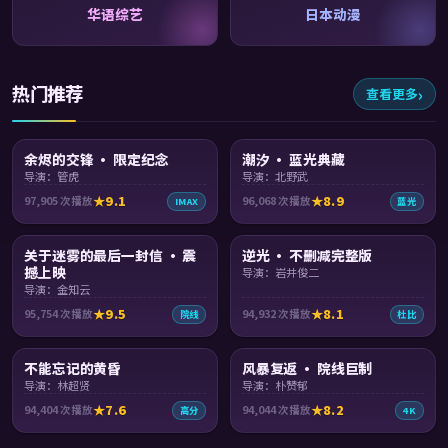
华语综艺
日本动漫
热门推荐
查看更多
99:29
99:51
余烬的交锋 · 限定纪念
潮汐 · 蓝光典藏
导演：管虎
导演：北野武
9.1
8.9
97,905
次播放
96,068
次播放
IMAX
蓝光
99:55
99:46
关于迷雾的最后一封信 · 震
逆光 · 不删减完整版
撼上映
导演：岩井俊二
导演：金知云
9.5
8.1
95,754
次播放
94,932
次播放
院线
杜比
99:53
99:52
不能忘记的黄昏
风暴复返 · 院线巨制
导演：林超贤
导演：朴赞郁
7.6
8.2
94,404
次播放
94,044
次播放
高分
4K