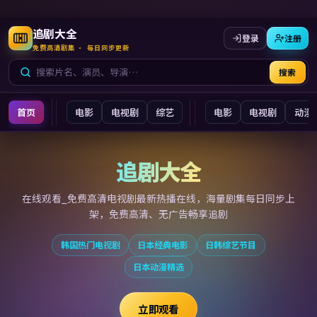
追剧大全
登录
注册
免费高清剧集 · 每日同步更新
搜索
首页
电影
电视剧
综艺
电影
电视剧
动漫
追剧大全
追剧大全
在线观看_免费高清电视剧最新
热播在线，海量剧集每日同步上
架，免费高清、无广告畅享追剧
韩国热门电视剧
日本经典电影
日韩综艺节目
日本动漫精选
立即观看