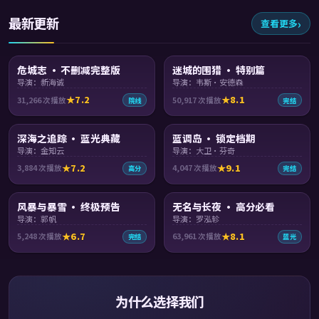
最新更新
查看更多
99:05
96:57
危城志 · 不删减完整版
迷城的围猎 · 特别篇
导演：新海诚
导演：韦斯·安德森
7.2
8.1
31,266
次播放
50,917
次播放
院线
完结
99:46
99:10
深海之追踪 · 蓝光典藏
蓝调岛 · 锁定档期
导演：金知云
导演：大卫·芬奇
7.2
9.1
3,884
次播放
4,047
次播放
高分
完结
99:39
99:18
风暴与暴雪 · 终极预告
无名与长夜 · 高分必看
导演：郭帆
导演：罗泓轸
6.7
8.1
5,248
次播放
63,961
次播放
完结
蓝光
为什么选择我们